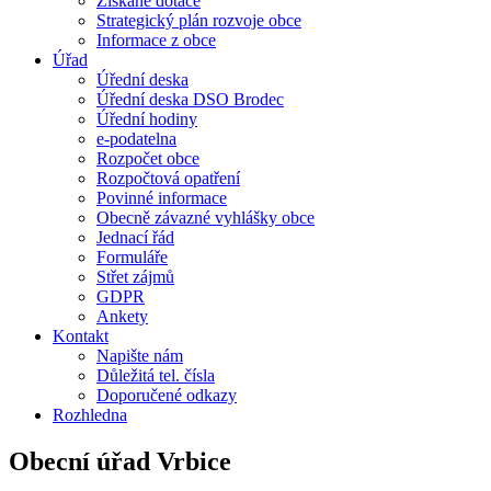
Získané dotace
Strategický plán rozvoje obce
Informace z obce
Úřad
Úřední deska
Úřední deska DSO Brodec
Úřední hodiny
e-podatelna
Rozpočet obce
Rozpočtová opatření
Povinné informace
Obecně závazné vyhlášky obce
Jednací řád
Formuláře
Střet zájmů
GDPR
Ankety
Kontakt
Napište nám
Důležitá tel. čísla
Doporučené odkazy
Rozhledna
Obecní úřad Vrbice