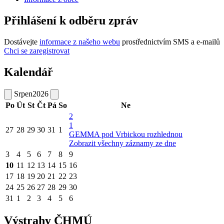
Přihlášení k odběru zpráv
Dostávejte
informace z našeho webu
prostřednictvím SMS a e-mailů
Chci se zaregistrovat
Kalendář
Srpen
2026
Po
Út
St
Čt
Pá
So
Ne
2
1
27
28
29
30
31
1
GEMMA pod Vrbickou rozhlednou
Zobrazit všechny záznamy ze dne
3
4
5
6
7
8
9
10
11
12
13
14
15
16
17
18
19
20
21
22
23
24
25
26
27
28
29
30
31
1
2
3
4
5
6
Výstrahy ČHMÚ