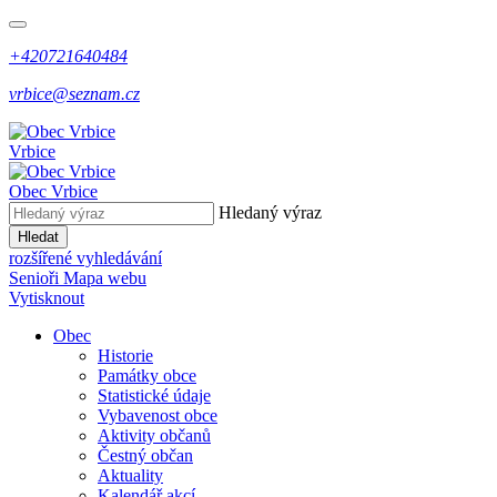
+420721640484
vrbice@seznam.cz
Vrbice
Obec
Vrbice
Hledaný výraz
Hledat
rozšířené vyhledávání
Senioři
Mapa webu
Vytisknout
Obec
Historie
Památky obce
Statistické údaje
Vybavenost obce
Aktivity občanů
Čestný občan
Aktuality
Kalendář akcí