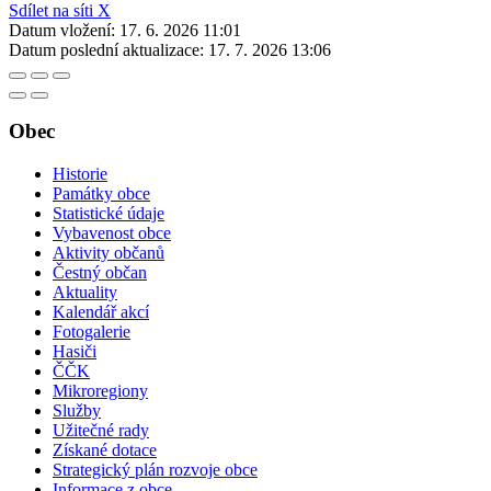
Sdílet na síti X
Datum vložení:
17. 6. 2026 11:01
Datum poslední aktualizace:
17. 7. 2026 13:06
Obec
Historie
Památky obce
Statistické údaje
Vybavenost obce
Aktivity občanů
Čestný občan
Aktuality
Kalendář akcí
Fotogalerie
Hasiči
ČČK
Mikroregiony
Služby
Užitečné rady
Získané dotace
Strategický plán rozvoje obce
Informace z obce