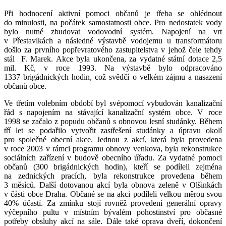
Při hodnocení aktivní pomoci občanů je třeba se ohlédnout
do minulosti, na počátek samostatnosti obce. Pro nedostatek vody
bylo nutné zbudovat vodovodní systém. Napojení na vrt
v Přestavlkách a následné výstavbě vodojemu u transformátoru
došlo za prvního popřevratového zastupitelstva v jehož čele tehdy
stál F. Marek. Akce byla ukončena, za vydatné státní dotace 2,5
mil. Kč, v roce 1993. Na výstavbě bylo odpracováno
1337 brigádnických hodin, což svědčí o velkém zájmu a nasazení
občanů obce.
Ve třetím volebním období byl svépomocí vybudován kanalizační
řád s napojením na stávající kanalizační systém obce. V roce
1998 se začalo z popudu občanů s obnovou lesní studánky. Během
tří let se podařilo vytvořit zastřešení studánky a úpravu okolí
pro společné obecní akce. Jednou z akcí, která byla provedena
v roce 2003 v rámci programu obnovy venkova, byla rekonstrukce
sociálních zařízení v budově obecního úřadu. Za vydatné pomoci
občanů (300 brigádnických hodin), kteří se podíleli zejména
na zednických pracích, byla rekonstrukce provedena během
3 měsíců. Další dotovanou akcí byla obnova zeleně v Olšinkách
v části obce Draha. Občané se na akci podíleli velkou měrou svou
40% účastí. Za zmínku stojí rovněž provedení generální opravy
výčepního pultu v místním bývalém pohostinství pro občasné
potřeby obsluhy akcí na sále. Dále také oprava dveří, dokončení