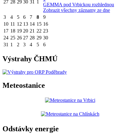
27
28
29
30
31
1
GEMMA pod Vrbickou rozhlednou
Zobrazit všechny záznamy ze dne
3
4
5
6
7
8
9
10
11
12
13
14
15
16
17
18
19
20
21
22
23
24
25
26
27
28
29
30
31
1
2
3
4
5
6
Výstrahy ČHMÚ
Meteostanice
Odstávky energie