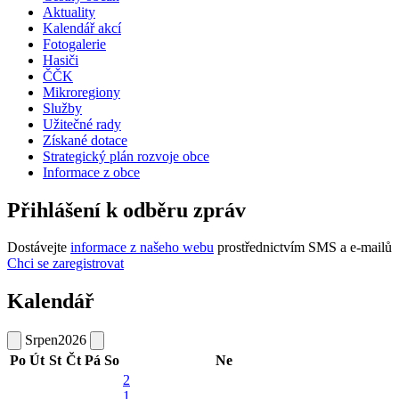
Aktuality
Kalendář akcí
Fotogalerie
Hasiči
ČČK
Mikroregiony
Služby
Užitečné rady
Získané dotace
Strategický plán rozvoje obce
Informace z obce
Přihlášení k odběru zpráv
Dostávejte
informace z našeho webu
prostřednictvím SMS a e-mailů
Chci se zaregistrovat
Kalendář
Srpen
2026
Po
Út
St
Čt
Pá
So
Ne
2
1