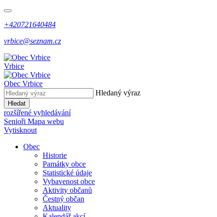
+420721640484
vrbice@seznam.cz
Vrbice
Obec
Vrbice
Hledaný výraz
Hledat
rozšířené vyhledávání
Senioři
Mapa webu
Vytisknout
Obec
Historie
Památky obce
Statistické údaje
Vybavenost obce
Aktivity občanů
Čestný občan
Aktuality
Kalendář akcí