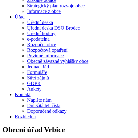
Získané dotace
Strategický plán rozvoje obce
Informace z obce
Úřad
Úřední deska
Úřední deska DSO Brodec
Úřední hodiny
e-podatelna
Rozpočet obce
Rozpočtová opatření
Povinné informace
Obecně závazné vyhlášky obce
Jednací řád
Formuláře
Střet zájmů
GDPR
Ankety
Kontakt
Napište nám
Důležitá tel. čísla
Doporučené odkazy
Rozhledna
Obecní úřad Vrbice