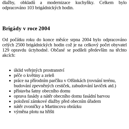
dlažby, obkladů a modernizace kuchyňky. Celkem bylo
odpracováno 103 brigádnických hodin.
Brigády v roce 2004
Od počátku roku do konce měsíce srpna 2004 bylo odpracováno
celých 2500 brigádnických hodin což je na celkový počet obyvatel
129 opravdu úctyhodné. Občané se podíleli především na těchto
akcích:
úklid veřejných prostranství
péče o květiny a zeleň
práce na přírodním parčíku v Olšinkách (rovnání terénu,
budování zpevněných cestiček, zabudování laviček atd.)
přístavba šatny obecního domu
oprava fasády a nátěr obecního domu fasádní barvou
položení zámkové dlažby před obecním úřadem
nátěr zvoničky a Martincova obrázku
výměna plotu na hřišti