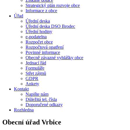
Získané dotace
Strategický plán rozvoje obce
Informace z obce
Úřad
Úřední deska
Úřední deska DSO Brodec
Úřední hodiny
e-podatelna
Rozpočet obce
Rozpočtová opatření
Povinné informace
Obecně závazné vyhlášky obce
Jednací řád
Formuláře
Střet zájmů
GDPR
Ankety
Kontakt
Napište nám
Důležitá tel. čísla
Doporučené odkazy
Rozhledna
Obecní úřad Vrbice