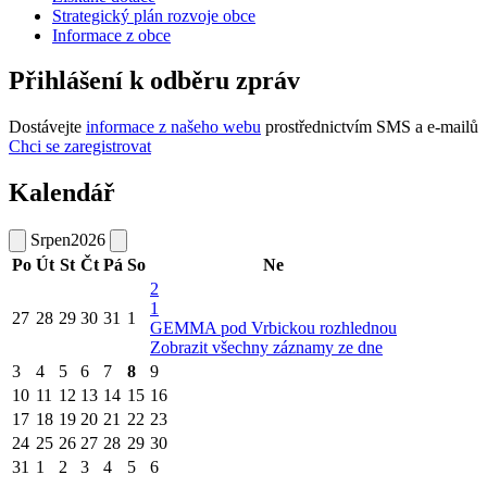
Strategický plán rozvoje obce
Informace z obce
Přihlášení k odběru zpráv
Dostávejte
informace z našeho webu
prostřednictvím SMS a e-mailů
Chci se zaregistrovat
Kalendář
Srpen
2026
Po
Út
St
Čt
Pá
So
Ne
2
1
27
28
29
30
31
1
GEMMA pod Vrbickou rozhlednou
Zobrazit všechny záznamy ze dne
3
4
5
6
7
8
9
10
11
12
13
14
15
16
17
18
19
20
21
22
23
24
25
26
27
28
29
30
31
1
2
3
4
5
6