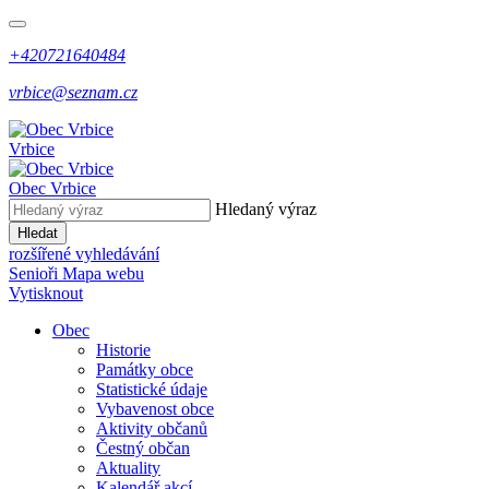
+420721640484
vrbice@seznam.cz
Vrbice
Obec
Vrbice
Hledaný výraz
Hledat
rozšířené vyhledávání
Senioři
Mapa webu
Vytisknout
Obec
Historie
Památky obce
Statistické údaje
Vybavenost obce
Aktivity občanů
Čestný občan
Aktuality
Kalendář akcí