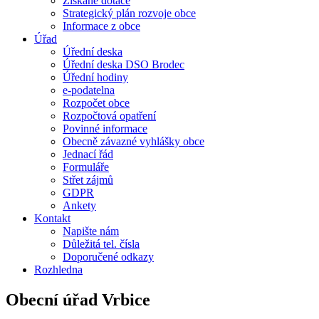
Získané dotace
Strategický plán rozvoje obce
Informace z obce
Úřad
Úřední deska
Úřední deska DSO Brodec
Úřední hodiny
e-podatelna
Rozpočet obce
Rozpočtová opatření
Povinné informace
Obecně závazné vyhlášky obce
Jednací řád
Formuláře
Střet zájmů
GDPR
Ankety
Kontakt
Napište nám
Důležitá tel. čísla
Doporučené odkazy
Rozhledna
Obecní úřad Vrbice