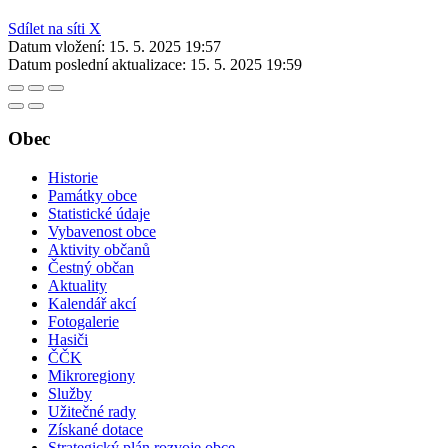
Sdílet na síti X
Datum vložení:
15. 5. 2025 19:57
Datum poslední aktualizace:
15. 5. 2025 19:59
Obec
Historie
Památky obce
Statistické údaje
Vybavenost obce
Aktivity občanů
Čestný občan
Aktuality
Kalendář akcí
Fotogalerie
Hasiči
ČČK
Mikroregiony
Služby
Užitečné rady
Získané dotace
Strategický plán rozvoje obce