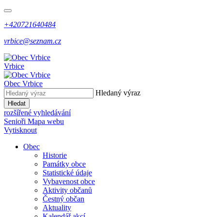
+420721640484
vrbice@seznam.cz
Vrbice
Obec
Vrbice
Hledaný výraz
Hledat
rozšířené vyhledávání
Senioři
Mapa webu
Vytisknout
Obec
Historie
Památky obce
Statistické údaje
Vybavenost obce
Aktivity občanů
Čestný občan
Aktuality
Kalendář akcí