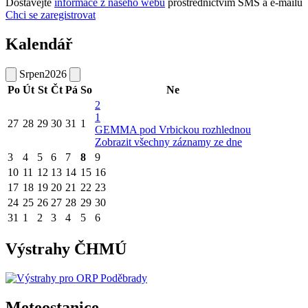
Dostávejte
informace z našeho webu
prostřednictvím SMS a e-mailů
Chci se zaregistrovat
Kalendář
Srpen
2026
Po
Út
St
Čt
Pá
So
Ne
2
1
27
28
29
30
31
1
GEMMA pod Vrbickou rozhlednou
Zobrazit všechny záznamy ze dne
3
4
5
6
7
8
9
10
11
12
13
14
15
16
17
18
19
20
21
22
23
24
25
26
27
28
29
30
31
1
2
3
4
5
6
Výstrahy ČHMÚ
Meteostanice