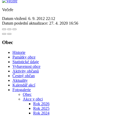
Večeře
Datum vložení:
6. 9. 2012 22:12
Datum poslední aktualizace:
27. 4. 2020 16:56
Obec
Historie
Památky obce
Statistické údaje
Vybavenost obce
Aktivity občanů
Čestný občan
Aktuality
Kalendář akcí
Fotogalerie
Obec
Akce v obci
Rok 2026
Rok 2025
Rok 2024