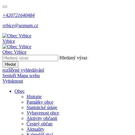
+420721640484
vrbice@seznam.cz
Vrbice
Obec
Vrbice
Hledaný výraz
Hledat
rozšířené vyhledávání
Senioři
Mapa webu
Vytisknout
Obec
Historie
Památky obce
Statistické údaje
Vybavenost obce
Aktivity občanů
Čestný občan
Aktuality
Kalendář akcí