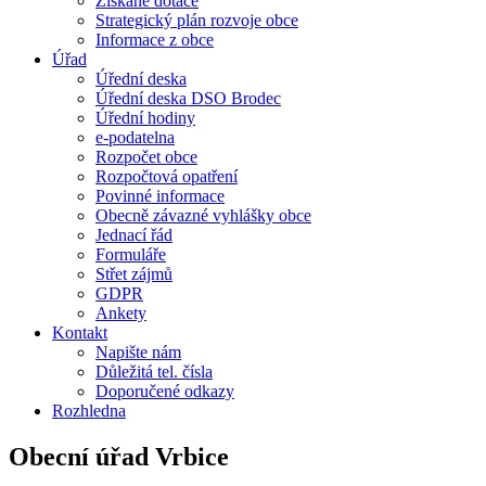
Získané dotace
Strategický plán rozvoje obce
Informace z obce
Úřad
Úřední deska
Úřední deska DSO Brodec
Úřední hodiny
e-podatelna
Rozpočet obce
Rozpočtová opatření
Povinné informace
Obecně závazné vyhlášky obce
Jednací řád
Formuláře
Střet zájmů
GDPR
Ankety
Kontakt
Napište nám
Důležitá tel. čísla
Doporučené odkazy
Rozhledna
Obecní úřad Vrbice