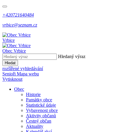
+420721640484
vrbice@seznam.cz
Vrbice
Obec
Vrbice
Hledaný výraz
Hledat
rozšířené vyhledávání
Senioři
Mapa webu
Vytisknout
Obec
Historie
Památky obce
Statistické údaje
Vybavenost obce
Aktivity občanů
Čestný občan
Aktuality
Kalendář akcí