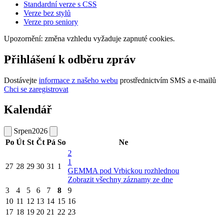
Standardní verze s CSS
Verze bez stylů
Verze pro seniory
Upozornění: změna vzhledu vyžaduje zapnuté cookies.
Přihlášení k odběru zpráv
Dostávejte
informace z našeho webu
prostřednictvím SMS a e-mailů
Chci se zaregistrovat
Kalendář
Srpen
2026
Po
Út
St
Čt
Pá
So
Ne
2
1
27
28
29
30
31
1
GEMMA pod Vrbickou rozhlednou
Zobrazit všechny záznamy ze dne
3
4
5
6
7
8
9
10
11
12
13
14
15
16
17
18
19
20
21
22
23