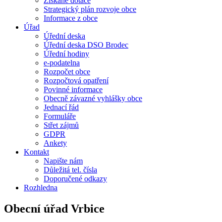
Získané dotace
Strategický plán rozvoje obce
Informace z obce
Úřad
Úřední deska
Úřední deska DSO Brodec
Úřední hodiny
e-podatelna
Rozpočet obce
Rozpočtová opatření
Povinné informace
Obecně závazné vyhlášky obce
Jednací řád
Formuláře
Střet zájmů
GDPR
Ankety
Kontakt
Napište nám
Důležitá tel. čísla
Doporučené odkazy
Rozhledna
Obecní úřad Vrbice