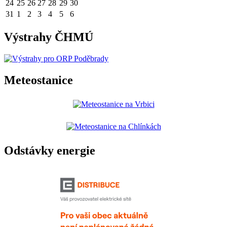
24
25
26
27
28
29
30
31
1
2
3
4
5
6
Výstrahy ČHMÚ
Meteostanice
Odstávky energie