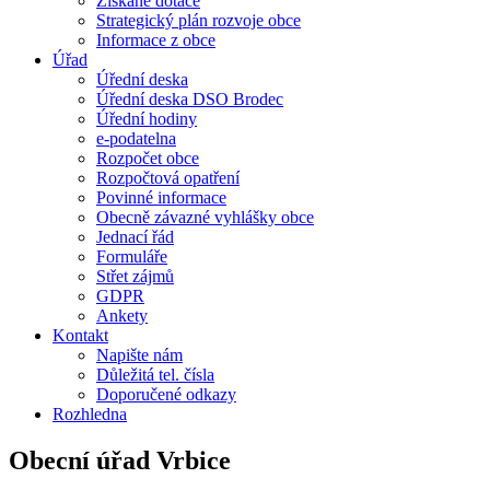
Získané dotace
Strategický plán rozvoje obce
Informace z obce
Úřad
Úřední deska
Úřední deska DSO Brodec
Úřední hodiny
e-podatelna
Rozpočet obce
Rozpočtová opatření
Povinné informace
Obecně závazné vyhlášky obce
Jednací řád
Formuláře
Střet zájmů
GDPR
Ankety
Kontakt
Napište nám
Důležitá tel. čísla
Doporučené odkazy
Rozhledna
Obecní úřad Vrbice