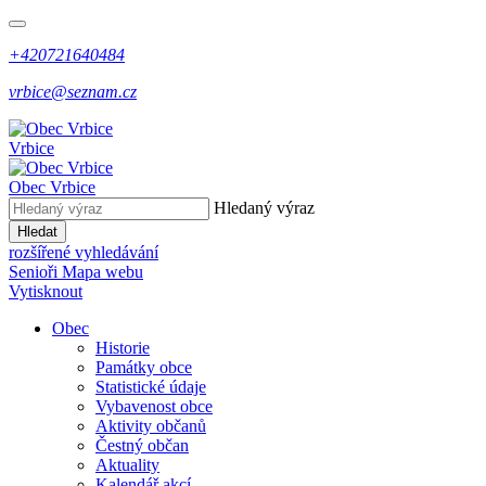
+420721640484
vrbice@seznam.cz
Vrbice
Obec
Vrbice
Hledaný výraz
Hledat
rozšířené vyhledávání
Senioři
Mapa webu
Vytisknout
Obec
Historie
Památky obce
Statistické údaje
Vybavenost obce
Aktivity občanů
Čestný občan
Aktuality
Kalendář akcí