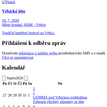
Vrbické léto
18. 7. 2026
Místo konání:
Hřiště - Vrbice
Tradiční hudební festival na Vrbici.
Přihlášení k odběru zpráv
Dostávejte
informace z našeho webu
prostřednictvím SMS a e-mailů
Chci se zaregistrovat
Kalendář
Srpen
2026
Po
Út
St
Čt
Pá
So
Ne
2
1
27
28
29
30
31
1
GEMMA pod Vrbickou rozhlednou
Zobrazit všechny záznamy ze dne
3
4
5
6
7
8
9